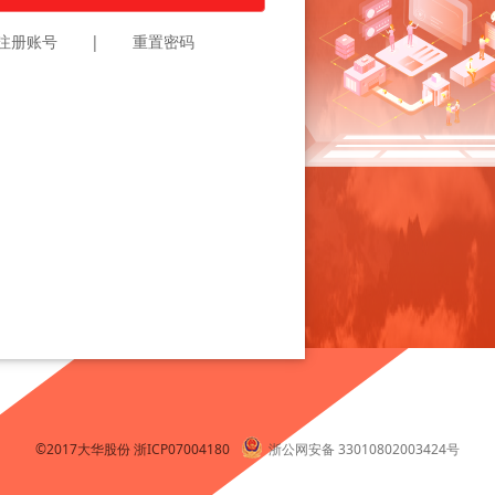
注册账号
|
重置密码
©2017大华股份
浙ICP07004180
浙公网安备 33010802003424号